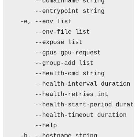
      --domainname string        
      --entrypoint string        
  -e, --env list                 
      --env-file list            
      --expose list              
      --gpus gpu-request         
      --group-add list           
      --health-cmd string        
      --health-interval duration 
      --health-retries int       
      --health-start-period durat
      --health-timeout duration  
      --help                     
  -h, --hostname string          