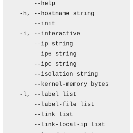
      -
-help                     
  -
h, --hostname string          
      -
-init                     
  -
i, --interactive              
      -
-ip string                
      -
-ip6 string               
      -
-ipc string               
      -
-isolation string         
      -
-kernel-memory bytes      
  -
l, --label list               
      -
-label-file list          
      -
-link list                
      -
-link-local-ip list       