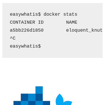
easywhatis$ docker stats
CONTAINER ID        NAME         
a5bb226d1850        eloquent_knut
^C
easywhatis$