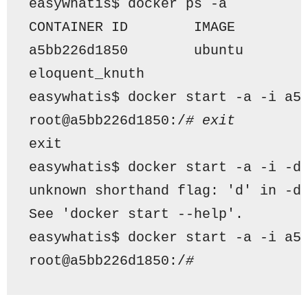
easywhatis$ docker ps -
a
CONTAINER ID        IMAGE        
a5bb226d1850        ubuntu       
eloquent_knuth
easywhatis$ docker start -
a
 -i a5
root@a5bb226d1850:/
# exit
exit
easywhatis$ docker start -
a
 -i -d
unknown shorthand flag: 
'd'
in
 -d
See 
'docker start --help'
.
easywhatis$ docker start -
a
 -i a5
root@a5bb226d1850:/
# 