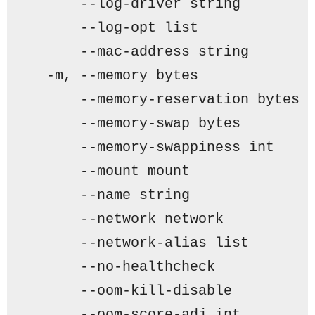
      -
-log-driver string        
      -
-log-opt list             
      -
-mac-address string       
  -
m, --memory bytes             
      -
-memory-reservation bytes 
      -
-memory-swap bytes        
      -
-memory-swappiness int    
      -
-mount mount              
      -
-name string              
      -
-network network          
      -
-network-
alias
 list       
      -
-no-healthcheck           
      -
-oom-kill-disable         
      -
-oom-score-adj int        