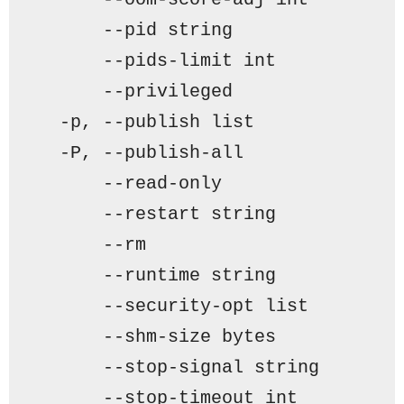
      -
-pid string               
      -
-pids-limit int           
      -
-privileged               
  -
p, --publish list             
  -
P, --publish-all              
      -
-read-only                
      -
-restart string           
      -
-rm                       
      -
-runtime string           
      -
-security-opt list        
      -
-shm-size bytes           
      -
-stop-signal string       
      -
-stop-timeout int         